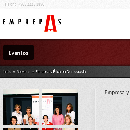
Teléfono:
+503 2223 1856
Eventos
»
»
Inicio
Services
Empresa y Ética en Democracia
Empresa y